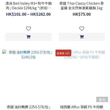
澳洲 Bell Valley M3+ 和牛牛胸
泰國 Thai Classy Chicken 泰
肉 / Deckle $298/kg *(折扣不
皇雞 全天然無激素雞胸 1kg
適用)
HK$101.00 ~ HK$262.00
HK$75.00
急凍貨 -18C
售完
泰國 油封鴨脾 225G $78/包 ;
紐西蘭 Affco 草飼 PS 牛肉眼