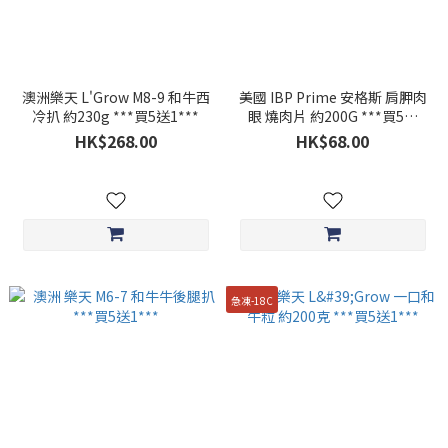
澳洲樂天 L'Grow M8-9 和牛西
美國 IBP Prime 安格斯 肩胛肉
冷扒 約230g ***買5送1***
眼 燒肉片 約200G ***買5送
1***
HK$268.00
HK$68.00
急凍-18C