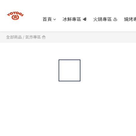
首頁
冰鮮專區 🥩
火鍋專區 ♨️
燒烤專
全部商品
/
氣炸專區 🍟