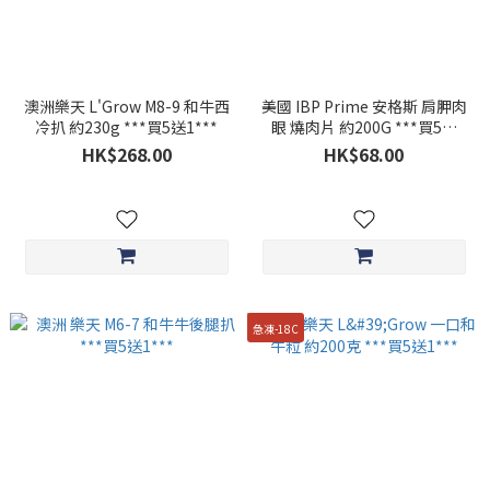
澳洲樂天 L'Grow M8-9 和牛西
美國 IBP Prime 安格斯 肩胛肉
冷扒 約230g ***買5送1***
眼 燒肉片 約200G ***買5送
1***
HK$268.00
HK$68.00
急凍-18C