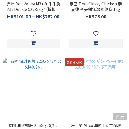
澳洲 Bell Valley M3+ 和牛牛胸
泰國 Thai Classy Chicken 泰
肉 / Deckle $298/kg *(折扣不
皇雞 全天然無激素雞胸 1kg
適用)
HK$101.00 ~ HK$262.00
HK$75.00
急凍貨 -18C
售完
泰國 油封鴨脾 225G $78/包 ;
紐西蘭 Affco 草飼 PS 牛肉眼