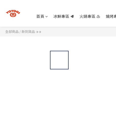
首頁
冰鮮專區 🥩
火鍋專區 ♨️
燒烤專
全部商品
/
新到貨品 ✈️✈️