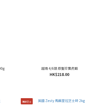
0g
越南 4/6頭 原隻珍寶虎蝦
HK$218.00
薄餅芝士