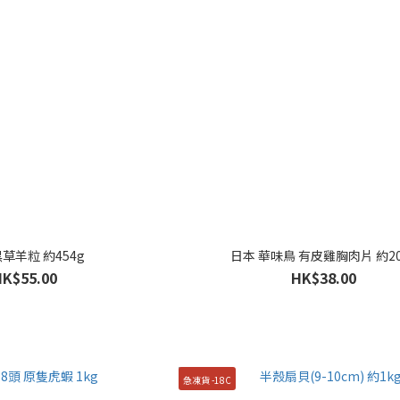
草羊粒 約454g
日本 華味鳥 有皮雞胸肉片 約20
HK$55.00
HK$38.00
急凍貨 -18C