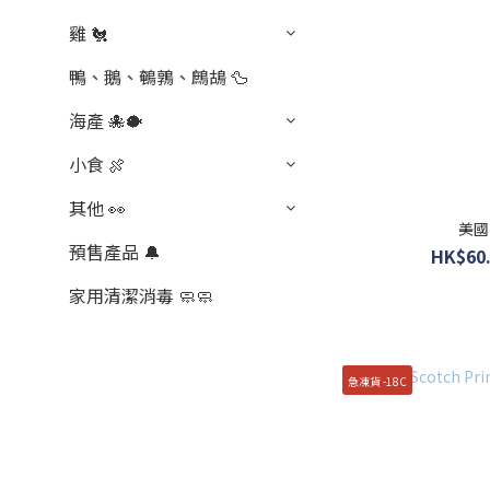
雞 🐔
鴨、鵝、鵪鶉、鷓鴣 🦆
海產 🐙🐡
小食 🍖
其他 👀
美國
預售產品 🔔
HK$60.
家用清潔消毒 🧼🧼
急凍貨 -18C