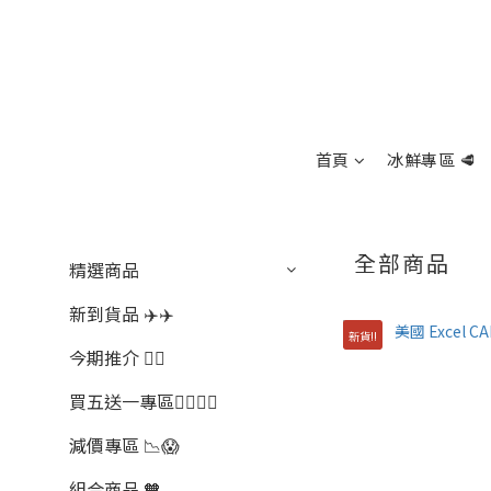
首頁
冰鮮專區 🥩
全部商品
精選商品
新到貨品 ✈️✈️
新貨!!
今期推介 👍🏻
買五送一專區🖐🏻☝🏻
減價專區 📉😱
組合商品 🧡