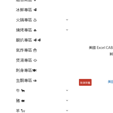
冰鮮專區 🥩
火鍋專區 ♨️
燒烤專區 🔥
靚扒專區 🥩🥩
美國 Excel C
氣炸專區 🍟
H
煲湯專區 🥘
刺身專區🍽️
生酮專區 🥑
新貨到著
牛 🐂
豬 🐖
羊 🐑