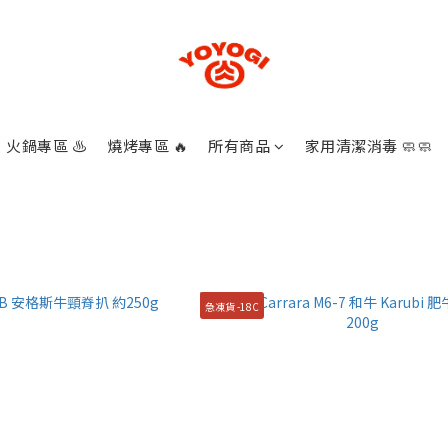
火鍋專區 ♨️
燒烤專區 🔥
所有商品
家用清潔消毒 🧼🧼
急凍貨 -18C