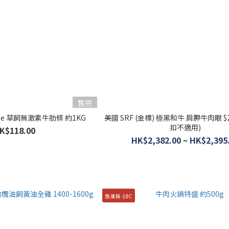
售完
rime 草飼無激素牛肋條 約1KG
美國 SRF (金標) 極黑和牛 肩胛牛肉眼 $26
扣不適用)
K$118.00
HK$2,382.00 ~ HK$2,395
急凍貨 -18C