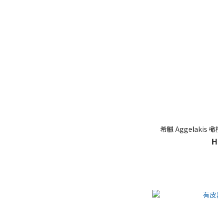
希臘 Aggelakis 
H