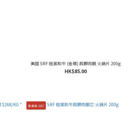
美國 SRF 極黑和牛 (金標) 肩胛肉眼 火鍋片 200g
HK$85.00
急凍貨 -18C