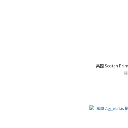
英國 Scotch P
H