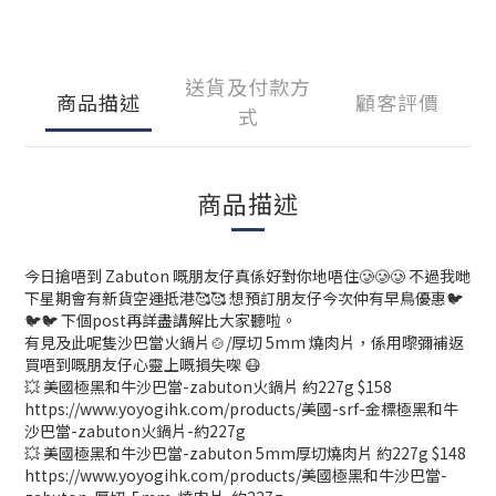
送貨及付款方
商品描述
顧客評價
式
商品描述
今日搶唔到 Zabuton 嘅朋友仔真係好對你地唔住🥲🥲🥲 不過我哋
下星期會有新貨空運抵港🥰🥰 想預訂朋友仔今次仲有早鳥優惠🐦
🐦🐦 下個post再詳盡講解比大家聽啦。
有見及此呢隻沙巴當火鍋片🍲/厚切 5mm 燒肉片，係用嚟彌補返
買唔到嘅朋友仔心靈上嘅損失㗎 😷
💥 美國極黑和牛沙巴當-zabuton火鍋片 約227g $158
https://www.yoyogihk.com/products/美國-srf-金標極黑和牛
沙巴當-zabuton火鍋片-約227g
💥 美國極黑和牛沙巴當-zabuton 5mm厚切燒肉片 約227g $148
https://www.yoyogihk.com/products/美國極黑和牛沙巴當-