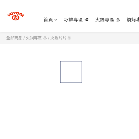
首頁
冰鮮專區 🥩
火鍋專區 ♨️
燒烤專
全部商品
/
火鍋專區 ♨️
/
火鍋片片 ♨️