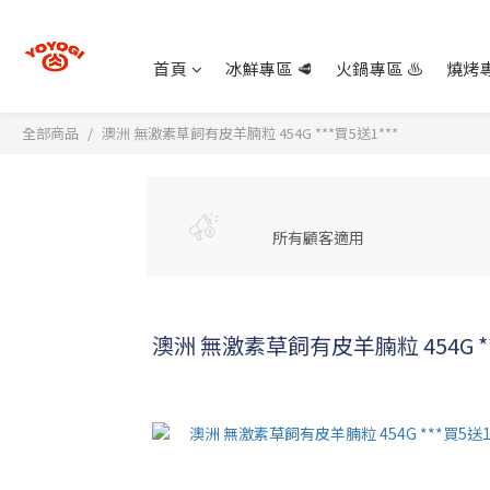
首頁
冰鮮專區 🥩
火鍋專區 ♨️
燒烤專
全部商品
澳洲 無激素草飼有皮羊腩粒 454G ***買5送1***
所有顧客適用
澳洲 無激素草飼有皮羊腩粒 454G **