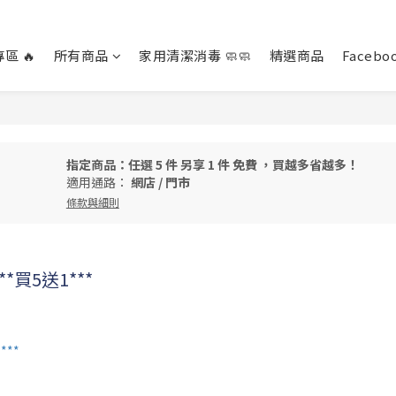
區 🔥
所有商品
家用清潔消毒 🧼🧼
精選商品
Facebo
指定商品：任選 5 件 另享 1 件 免費 ，買越多省越多！
適用通路：
網店
/
門市
條款與細則
*買5送1***