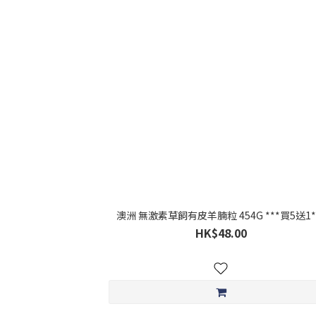
澳洲 無激素草飼有皮羊腩粒 454G ***買5送1*
HK$48.00