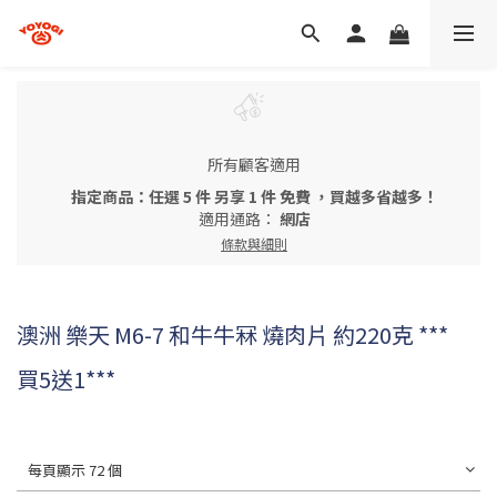
所有顧客適用
指定商品：任選 5 件 另享 1 件 免費 ，買越多省越多！
適用通路：
網店
條款與細則
澳洲 樂天 M6-7 和牛牛冧 燒肉片 約220克 ***
買5送1***
每頁顯示 72 個