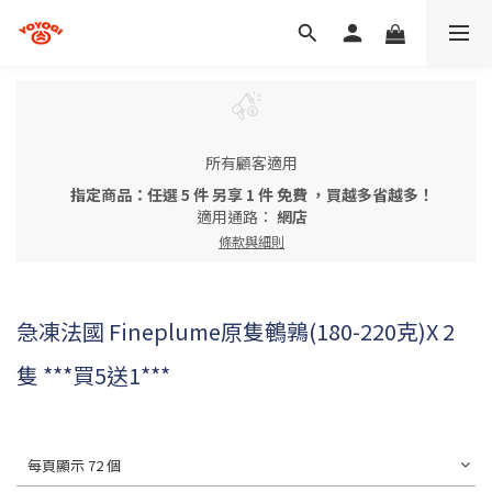
所有顧客適用
指定商品：任選 5 件 另享 1 件 免費 ，買越多省越多！
適用通路：
網店
條款與細則
急凍法國 Fineplume原隻鵪鶉(180-220克)X 2
隻 ***買5送1***
每頁顯示 72 個