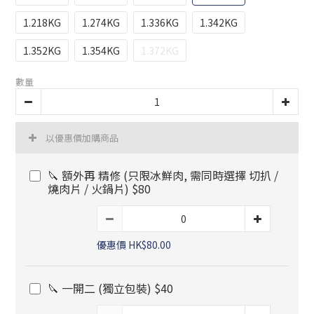
1.218KG
1.274KG
1.336KG
1.342KG
1.352KG
1.354KG
1.372KG
數量
以優惠價加購商品
🔪 額外再 精修 (只限冰鮮肉, 需同時選擇 切扒 /
燒肉片 / 火鍋片) $80
優惠價 HK$80.00
🔪 一開二 (獨立包裝) $40