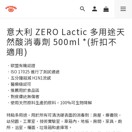
意大利 ZERO Lactic 多用途天
然酸消毒劑 500ml *(折扣不
適用)
．歐盟有機認證
．ISO 17025 進行了測試通過
．五分鐘殺滅 H1N1流感
．醫療級認可
．推薦用於食品區
．對皮膚絶無傷害
．使用天然原料生產的原料，100%可生物降解
特點多用途，用於所有可清洗硬表面的消毒劑：房屋，療養院，
幼兒園，工業室，技術實驗室，車箱內，地板，房間，家具，廁
所，浴室，檯面，垃圾箱和倉庫等。