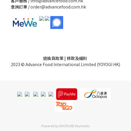
客戶服務 /
info@advancefood.com.hk
查詢訂單 /
order@advancefood.com.hk
退換貨政策 | 條款及細則
2023 © Advance Food International Limited (YOYOGI HK)
Powered by
SHOPLINE Payments