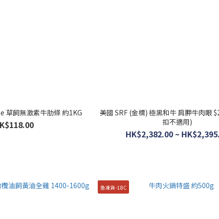
rime 草飼無激素牛肋條 約1KG
美國 SRF (金標) 極黑和牛 肩胛牛肉眼 $26
扣不適用)
K$118.00
HK$2,382.00 ~ HK$2,395
急凍貨 -18C