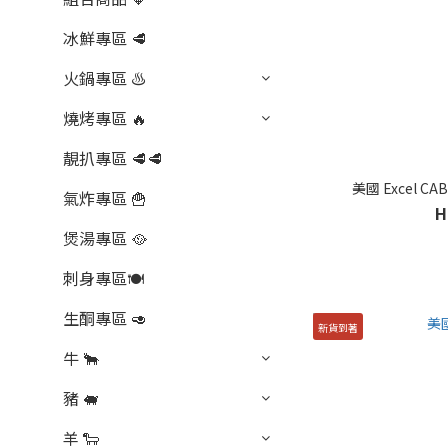
冰鮮專區 🥩
火鍋專區 ♨️
燒烤專區 🔥
靚扒專區 🥩🥩
美國 Excel C
氣炸專區 🍟
H
煲湯專區 🥘
刺身專區🍽️
生酮專區 🥑
新貨到著
牛 🐂
豬 🐖
羊 🐑