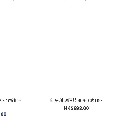
/KG *(折扣不
匈牙利 鵝肝片 40/60 約1KG
HK$698.00
.00