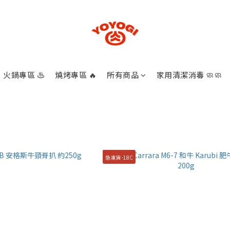
火鍋專區 ♨️
燒烤專區 🔥
所有商品
家用清潔消毒 🧼🧼
急凍貨 -18C