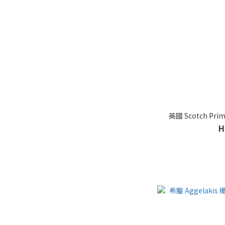
英國 Scotch P
H