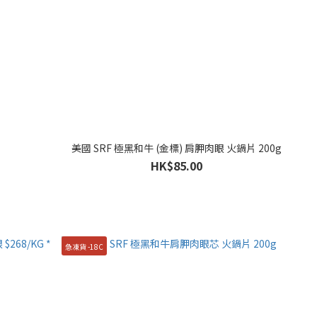
美國 SRF 極黑和牛 (金標) 肩胛肉眼 火鍋片 200g
HK$85.00
急凍貨 -18C