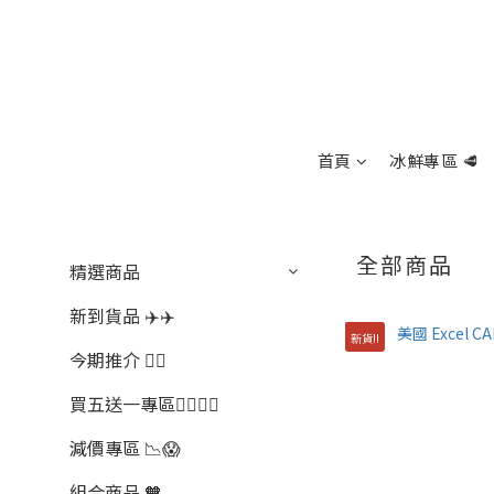
首頁
冰鮮專區 🥩
全部商品
精選商品
新到貨品 ✈️✈️
新貨!!
今期推介 👍🏻
買五送一專區🖐🏻☝🏻
減價專區 📉😱
組合商品 🧡