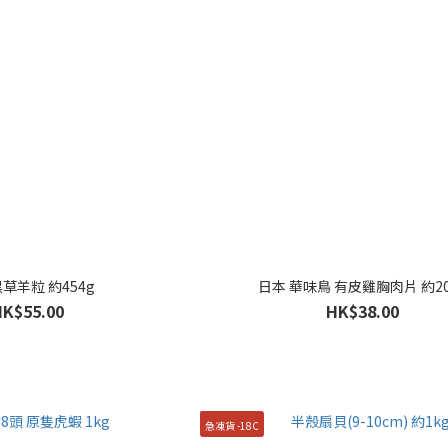
草羊粒 約454g
日本 華味鳥 有皮雞胸肉片 約20
HK$55.00
HK$38.00
急凍貨 -18C