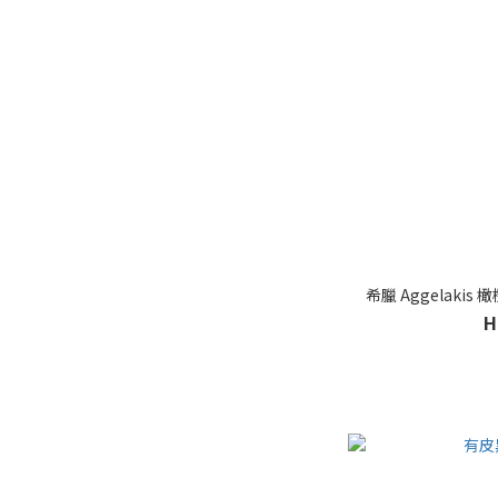
希臘 Aggelakis 
H