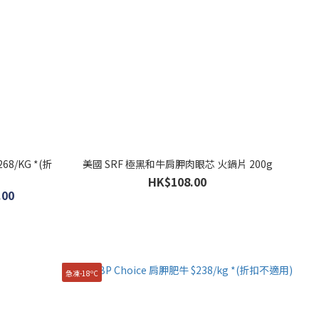
8/KG *(折
美國 SRF 極黑和牛肩胛肉眼芯 火鍋片 200g
HK$108.00
.00
急凍-18ºC