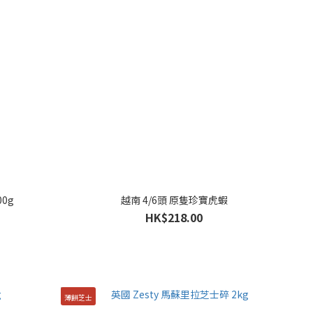
0g
越南 4/6頭 原隻珍寶虎蝦
HK$218.00
薄餅芝士