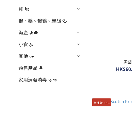
雞 🐔
鴨、鵝、鵪鶉、鷓鴣 🦆
海產 🐙🐡
小食 🍖
其他 👀
美國
預售產品 🔔
HK$60.
家用清潔消毒 🧼🧼
急凍貨 -18C