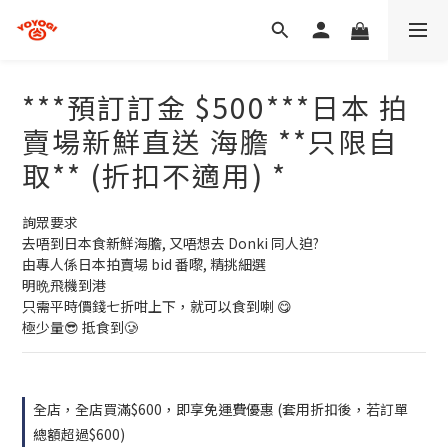
***預訂訂金 $500***日本 拍
賣場新鮮直送 海膽 **只限自
取** (折扣不適用) *
詢眾要求
去唔到日本食新鮮海膽, 又唔想去 Donki 同人迫?
由專人係日本拍賣場 bid 番嚟, 精挑細選
明晩飛機到港
只需平時價錢七折咁上下，就可以食到喇 😋
極少量😎 抵食到🥲
全店，全店買滿$600，即享免運費優惠 (套用折扣後，若訂單
總額超過$600)