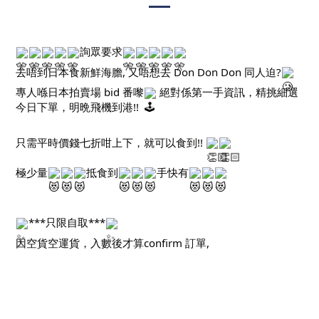
詢眾要求
去唔到日本食新鮮海膽, 又唔想去 Don Don Don 同人迫?
專人喺日本拍賣場 bid 番嚟
 絕對係第一手資訊，精挑細選
今日下單，明晩飛機到港!!
只需平時價錢七折咁上下，就可以食到!! 
極少量
抵食到
手快有
***只限自取***
因空貨空運貨，入數後才算confirm 訂單, 