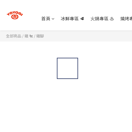
首頁
冰鮮專區 🥩
火鍋專區 ♨️
燒烤專
全部商品
/
雞 🐔
/
雞腳