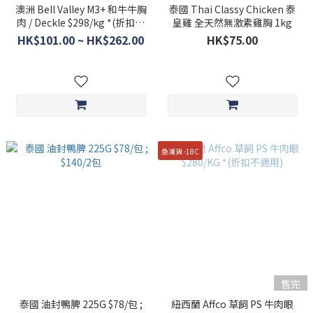
澳洲 Bell Valley M3+ 和牛牛胸
泰國 Thai Classy Chicken 泰
肉 / Deckle $298/kg *(折扣不
皇雞 全天然無激素雞胸 1kg
適用)
HK$101.00 ~ HK$262.00
HK$75.00
急凍貨 -18C
售完
泰國 油封鴨脾 225G $78/包 ;
紐西蘭 Affco 草飼 PS 牛肉眼