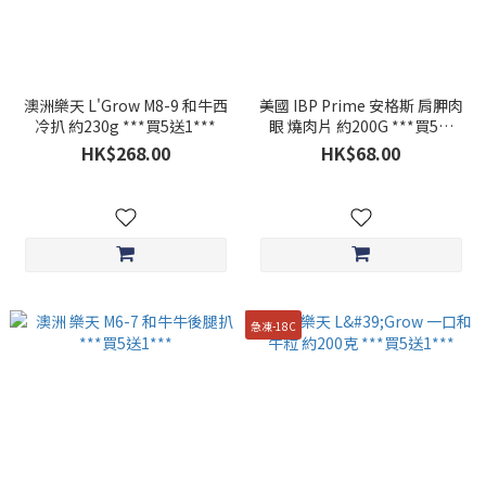
澳洲樂天 L'Grow M8-9 和牛西
美國 IBP Prime 安格斯 肩胛肉
冷扒 約230g ***買5送1***
眼 燒肉片 約200G ***買5送
1***
HK$268.00
HK$68.00
急凍-18C