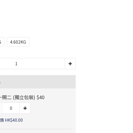
G
4.602KG
品
 一開二 (獨立包裝) $40
 HK$40.00