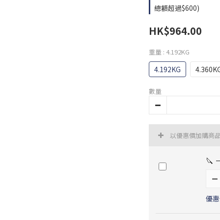
總額超過$600)
HK$964.00
重量
: 4.192KG
4.192KG
4.360K
數量
以優惠價加購商
🔪
優惠價