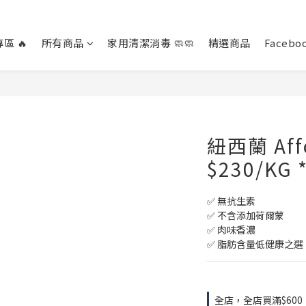
區 🔥
所有商品
家用清潔消毒 🧼🧼
精選商品
Facebo
紐西蘭 Af
$230/KG
✅ 無抗生素
✅ 不含添加荷爾蒙
✅ 肉味香濃
✅ 脂肪含量低健康之選
全店，全店買滿$60