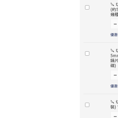
🔪
(約
幾種
優惠價
🔪
5m
鍋片
碟)
優惠價
🔪 
裝)