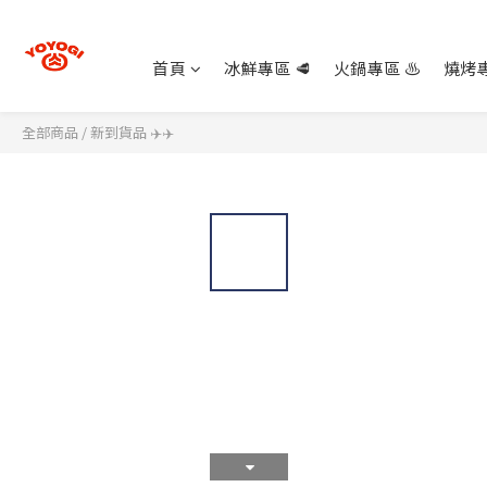
首頁
冰鮮專區 🥩
火鍋專區 ♨️
燒烤專
全部商品
/
新到貨品 ✈️✈️