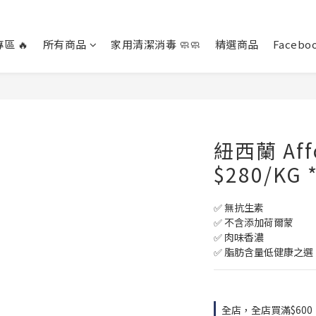
區 🔥
所有商品
家用清潔消毒 🧼🧼
精選商品
Facebo
紐西蘭 Aff
$280/KG
✅ 無抗生素
✅ 不含添加荷爾蒙
✅ 肉味香濃
✅ 脂肪含量低健康之選
全店，全店買滿$60