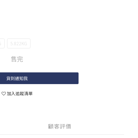
G
5.822KG
售完
貨到通知我
加入追蹤清單
顧客評價