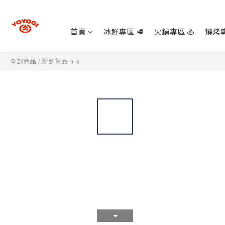
首頁
冰鮮專區 🥩
火鍋專區 ♨️
燒烤專
全部商品
/
新到貨品 ✈️✈️