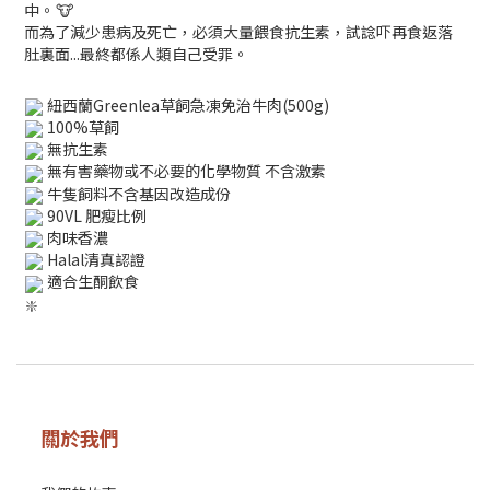
中。
而為了減少患病及死亡，必須大量餵食抗生素，試諗吓再食返落
肚裏面...最終都係人類自己受罪。
紐西蘭Greenlea草飼急凍免治牛肉(500g)
100%草飼
無抗生素
無有害藥物或不必要的化學物質 不含激素
牛隻飼料不含基因改造成份
90VL 肥瘦比例
肉味香濃
Halal清真認證
適合生酮飲食
關於我們