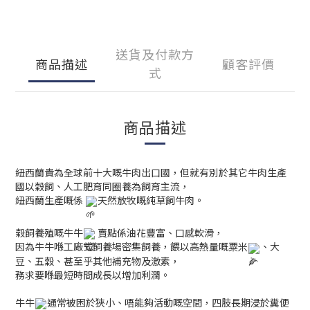
送貨及付款方
商品描述
顧客評價
式
商品描述
紐西蘭貴為全球前十大嘅牛肉出口國，但就有別於其它牛肉生產
國以穀飼、人工肥育同圈養為飼育主流，
紐西蘭生產嘅係
天然放牧嘅純草飼牛肉。
榖飼養殖嘅牛牛
賣點係油花豐富、口感軟滑，
因為牛牛喺工廠式飼養場密集飼養，餵以高熱量嘅粟米
、大
豆、五穀、甚至乎其他補充物及激素，
務求要喺最短時間成長以增加利潤。
牛牛
通常被困於狹小、唔能夠活動嘅空間，四肢長期浸於糞便