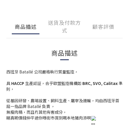
送貨及付款方
商品描述
顧客評價
式
商品描述
西班牙 Batallé 公司嚴格執行質量監控，
具
HACCP
生產認証，合乎歐盟監控機構如
BRC, SVO, Calitax
準
則，
從基因研發、農場設置、飼料生產、屠宰及運輸，均由西班牙首
屈一指品牌 Batallé 負責 ，
無瘦肉精，而且冇其他有害成分，
睇真啲價錢仲平過你喺街市買到嘅本地豬肉添啊