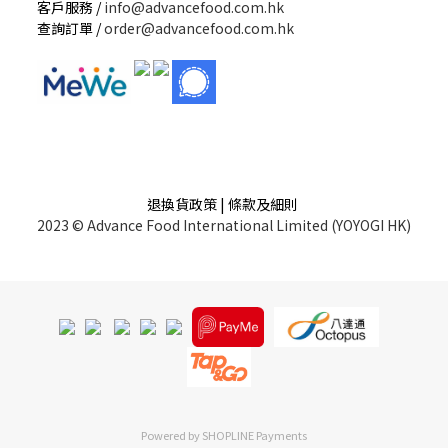
客戶服務 /
info@advancefood.com.hk
查詢訂單 /
order@advancefood.com.hk
退換貨政策 | 條款及細則
2023 © Advance Food International Limited (YOYOGI HK)
Powered by
SHOPLINE Payments