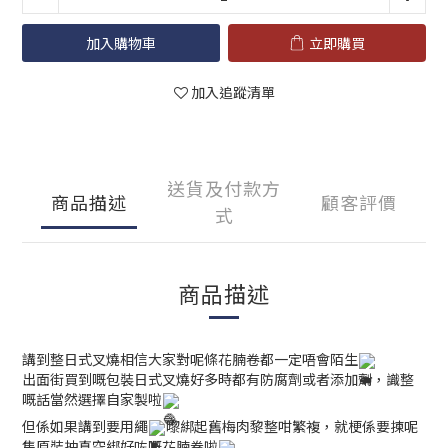
加入購物車
立即購買
加入追蹤清單
送貨及付款方
商品描述
顧客評價
式
商品描述
講到整日式叉燒相信大家對呢條花腩卷都一定唔會陌生
出面街買到嘅包裝日式叉燒好多時都有防腐劑或者添加劑，識整
嘅話當然選擇自家製啦
但係如果講到要用繩
嚟綁起舊梅肉黎整咁繁複，就梗係要揀呢
隻原裝抽真空綁好咗嘅花腩卷啦