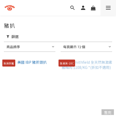
豬扒
篩選
商品排序
每頁顯示 72 個
新貨到著
急凍貨 -18C
售完