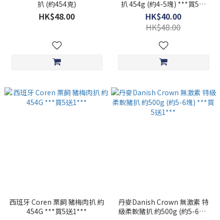
扒 (約454克)
扒 454g (約4-5塊) ***買5送
1***
HK$48.00
HK$40.00
HK$48.00
西班牙 Coren 栗飼 豬梅肉扒 約
丹麥Danish Crown 無激素 特
454G ***買5送1***
級柔軟豬扒 約500g (約5-6塊)