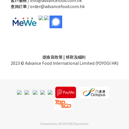
客戶服務 /
info@advancefood.com.hk
查詢訂單 /
order@advancefood.com.hk
退換貨政策 | 條款及細則
2023 © Advance Food International Limited (YOYOGI HK)
Powered by
SHOPLINE Payments