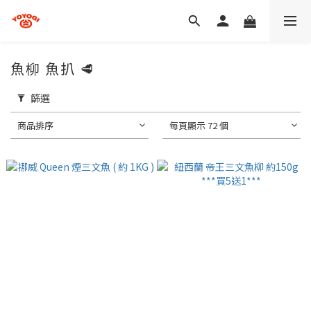
魚柳 魚扒 🥩
篩選
商品排序
每頁顯示 72 個