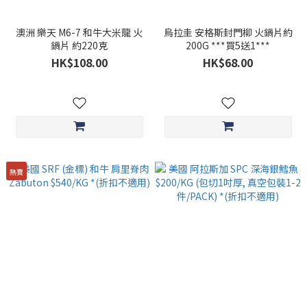
澳洲 樂天 M6-7 和牛大米龍 火
烏拉圭 安格斯封門柳 火鍋片約
鍋片 約220克
200G ***買5送1***
HK$108.00
HK$68.00
熱賣