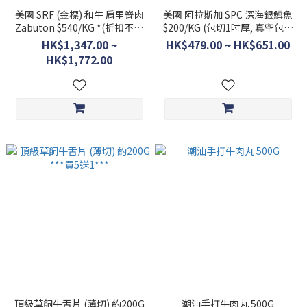
美國 SRF (金標) 和牛 肩里脊肉
美國 阿拉斯加 SPC 深海銀鱈魚
Zabuton $540/KG *(折扣不適
$200/KG (包切1吋厚, 真空包裝
用)
1-2件/PACK) *(折扣不適用)
HK$1,347.00 ~
HK$479.00 ~ HK$651.00
HK$1,772.00
頂級草飼牛舌片 (薄切) 約200G
潮汕手打牛肉丸 500G