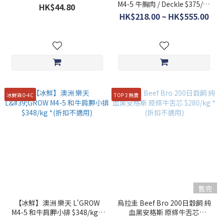
M4-5 牛胸肉 / Deckle $375/kg
HK$44.80
*(折扣不適用)
HK$218.00 ~ HK$555.00
冰鮮貨 0-4C
TOP 3 熱賣
售完
【冰鮮】澳洲 樂天 L'GROW
烏拉圭 Beef Bro 200日穀飼 純
M4-5 和牛肩胛小排 $348/kg *
血黑安格斯 原條牛舌芯