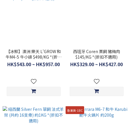
【冰鮮】澳洲 樂天 L'GROW 和
西班牙 Coren 栗飼 豬梅肉
牛M4-5 牛小排 $498/KG *(折扣
$145/KG *(折扣不適用)
不適用)
HK$543.00 ~ HK$957.00
HK$329.00 ~ HK$427.00
急凍貨 -18C