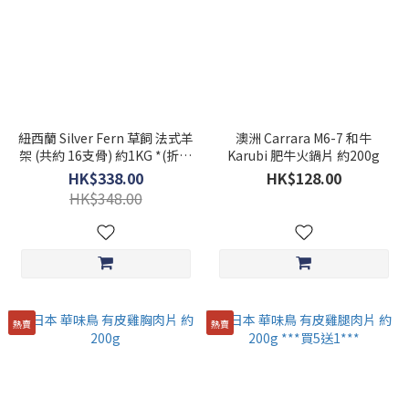
紐西蘭 Silver Fern 草飼 法式羊
澳洲 Carrara M6-7 和牛
架 (共約 16支骨) 約1KG *(折扣
Karubi 肥牛火鍋片 約200g
不適用)
HK$338.00
HK$128.00
HK$348.00
熱賣
熱賣