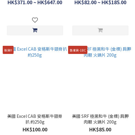
(折扣不適用)
$280/kg *(折扣不適用)
HK$371.00 ~ HK$647.00
HK$82.00 ~ HK$185.00
新貨!!
急凍貨 -18C
美國 Excel CAB 安格斯牛頸脊
美國 SRF 極黑和牛 (金標) 肩胛
扒 約250g
肉眼 火鍋片 200g
HK$100.00
HK$85.00