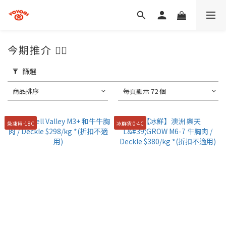
今期推介 👍🏻
篩選
商品排序
每頁顯示 72 個
急凍貨 -18C
冰鮮貨 0-4C