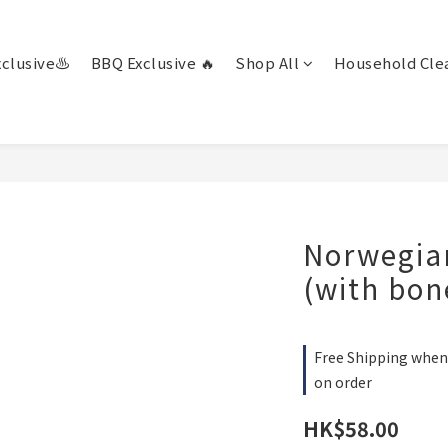
clusive♨️
BBQ Exclusive 🔥
Shop All
Household Clea
Norwegia
(with bon
Free Shipping when 
on order
HK$58.00