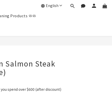
English
ning Products 🧼🧼
BUY NOW
n Salmon Steak
e)
you spend over $600 (after discount)