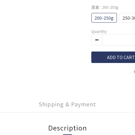
重量
: 200-250g
200-250g
250-3
Quantity
ADD TO CART
Shipping & Payment
Description