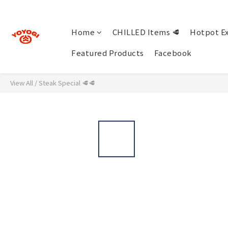
Home
CHILLED Items 🥩
Hotpot Ex
Featured Products
Facebook
View All
/
Steak Special 🥩🥩