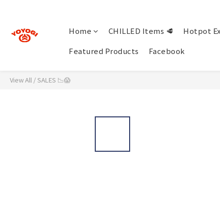
Home
CHILLED Items 🥩
Hotpot Ex
Featured Products
Facebook
View All
/
SALES 📉😱