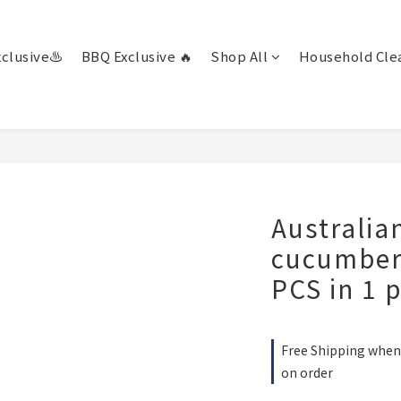
clusive♨️
BBQ Exclusive 🔥
Shop All
Household Clea
Australia
cucumber
PCS in 1 
Free Shipping when 
on order