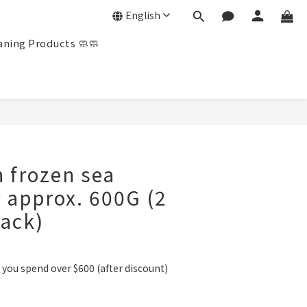
English
ning Products 🧼🧼
BUY NOW
n frozen sea
 approx. 600G (2
pack)
you spend over $600 (after discount)