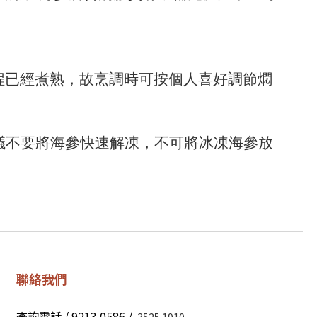
過程已經煮熟，故烹調時可按個人喜好調節燜
。建議不要將海參快速解凍，不可將冰凍海參放
聯絡我們
查詢電話 / 9213 0586 /