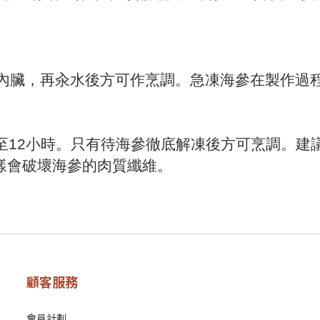
沖洗內臟，再汆水後方可作烹調。急凍海參在製作
放置8至12小時。只有待海參徹底解凍後方可烹調
樣會破壞海參的肉質纖維。
顧客服務
會員計劃