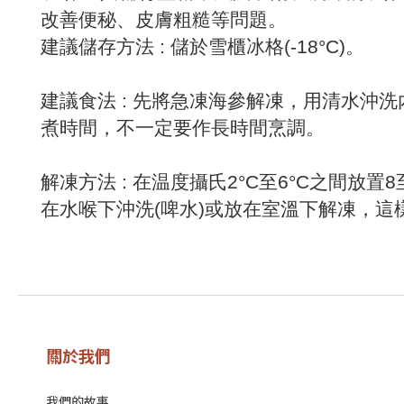
改善便秘、皮膚粗糙等問題。
建議儲存方法 : 儲於雪櫃冰格(-18°C)。
建議食法 : 先將急凍海參解凍，用清水
煮時間，不一定要作長時間烹調。
解凍方法 : 在温度攝氏2°C至6°C之間
在水喉下沖洗(啤水)或放在室溫下解凍，這
關於我們
我們的故事