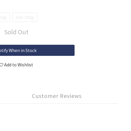
00g
300-350g
Sold Out
tify When in Stock
Add to Wishlist
Customer Reviews