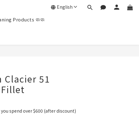
English
ning Products 🧼🧼
n Clacier 51
Fillet
you spend over $600 (after discount)