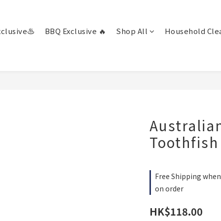
clusive♨️
BBQ Exclusive 🔥
Shop All
Household Clea
Australia
Toothfish 
Free Shipping when 
on order
HK$118.00