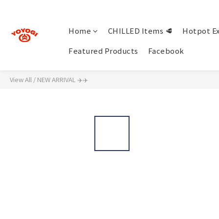
Home
CHILLED Items 🥩
Hotpot Ex
Featured Products
Facebook
View All
/
NEW ARRIVAL ✈️✈️