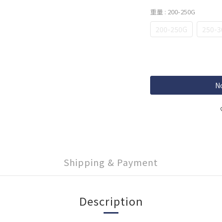
重量
: 200-250G
200-250G
250-3
No
Shipping & Payment
Description