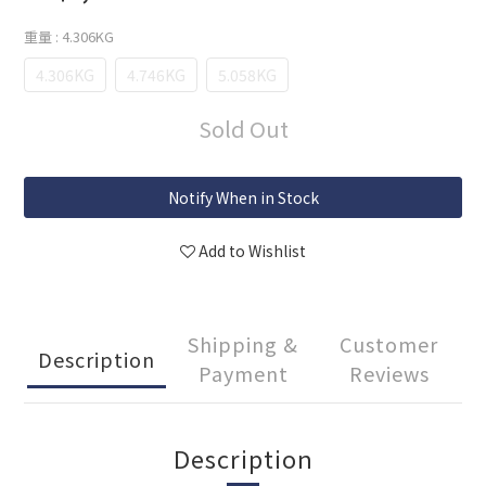
重量
: 4.306KG
4.306KG
4.746KG
5.058KG
Sold Out
Notify When in Stock
Add to Wishlist
Shipping &
Customer
Description
Payment
Reviews
Description