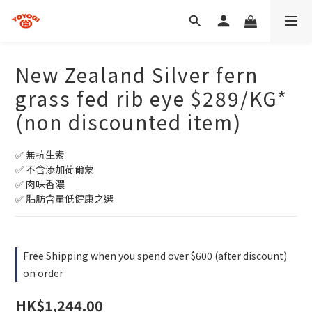
New Zealand Silver fern
grass fed rib eye $289/KG*
(non discounted item)
✅ 無抗生素
✅ 不含添加荷爾蒙
✅ 肉味香濃
✅ 脂肪含量低健康之選
Free Shipping when you spend over $600 (after discount)
on order
HK$1,244.00