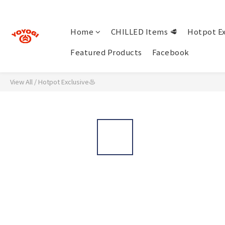
Home
CHILLED Items 🥩
Hotpot Ex
Featured Products
Facebook
View All
/
Hotpot Exclusive♨️