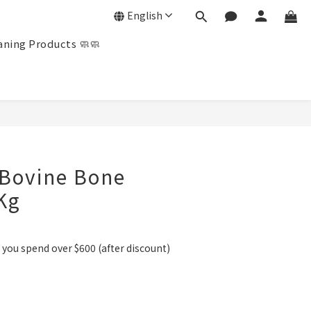
English
ning Products 🧼🧼
BUY NOW
Bovine Bone
Kg
you spend over $600 (after discount)