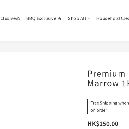
clusive♨️
BBQ Exclusive 🔥
Shop All
Household Clea
Premium 
Marrow 1
Free Shipping when 
on order
HK$150.00