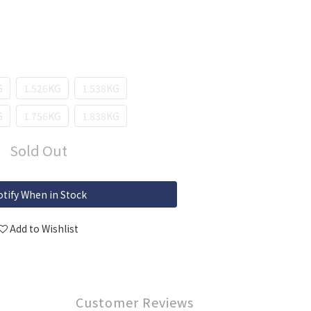
G
1.526KG
1.538KG
G
1.756KG
1.838KG
Sold Out
tify When in Stock
Add to Wishlist
Customer Reviews