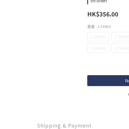
on order
HK$356.00
重量
: 1.330KG
1.330KG
1.358K
1.540KG
1.724K
No
Shipping & Payment