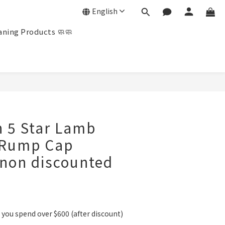
English
ning Products 🧼🧼
n 5 Star Lamb
 Rump Cap
non discounted
you spend over $600 (after discount)