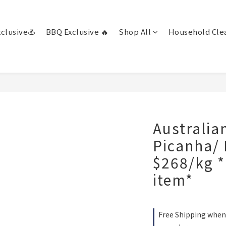
clusive♨️
BBQ Exclusive 🔥
Shop All
Household Clea
Australia
Picanha/
$268/kg *
item*
Free Shipping when 