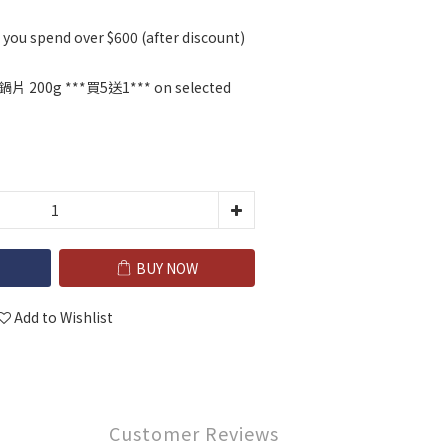
you spend over $600 (after discount)
00g ***買5送1*** on selected
BUY NOW
Add to Wishlist
Customer Reviews