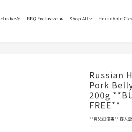
clusive♨️
BBQ Exclusive 🔥
Shop All
Household Clea
Russian 
Pork Belly
200g **BU
FREE**
**買5送1優惠** 客