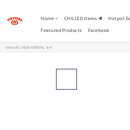
Home
CHILLED Items 🥩
Hotpot Ex
Featured Products
Facebook
View All
/
NEW ARRIVAL ✈️✈️