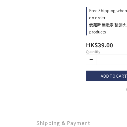
Free Shipping when 
on order
俄羅斯 無激素 豬腩火鍋片 2
products
HK$39.00
Quantity
ADD TO CART
Shipping & Payment