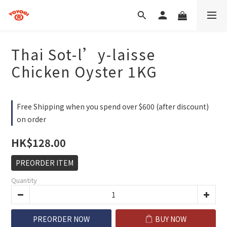
Thai Sot-l’y-laisse
Chicken Oyster 1KG
Free Shipping when you spend over $600 (after discount)
on order
HK$128.00
PREORDER ITEM
Quantity
PREORDER NOW
BUY NOW