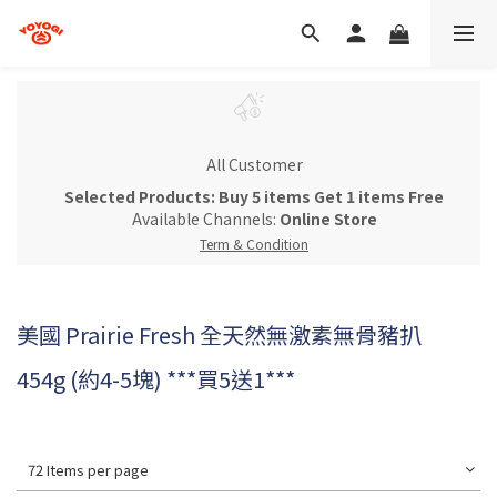
All Customer
Selected Products: Buy 5 items Get 1 items Free
Available Channels:
Online Store
Term & Condition
美國 Prairie Fresh 全天然無激素無骨豬扒
454g (約4-5塊) ***買5送1***
72 Items per page