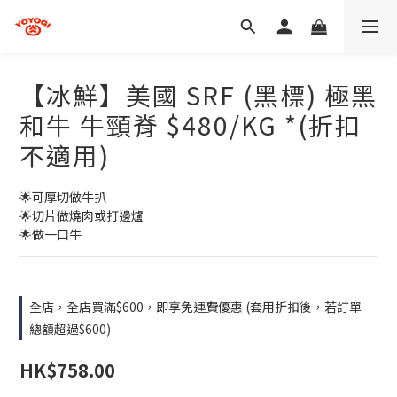
【冰鮮】美國 SRF (黑標) 極黑
和牛 牛頸脊 $480/KG *(折扣
不適用)
🌟可厚切做牛扒 
🌟切片做燒肉或打邊爐 
🌟做一口牛
全店，全店買滿$600，即享免運費優惠 (套用折扣後，若訂單
總額超過$600)
HK$758.00