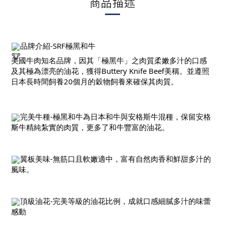
商品描述
品牌介紹-SRF極黑和牛
美國牛肉知名品牌，因其「極黑牛」之肉質柔嫩多汁的口感
及其極為漂亮的油花，獲得Buttery Knife Beef美稱。並遵照
日本長時間飼養20個月的穀物飼養來確保其肉質。
完美牛種-極黑和牛為日本和牛與安格斯牛混種，保留安格
斯牛精純紮實的肉質，更多了和牛豐富的油花。
翼板美味-無筋口且軟嫩適中，富有自然肉香和鮮甜多汁的
風味。
頂級油花-完美等級的油花比例，成就口感細膩多汁的味蕾
感動