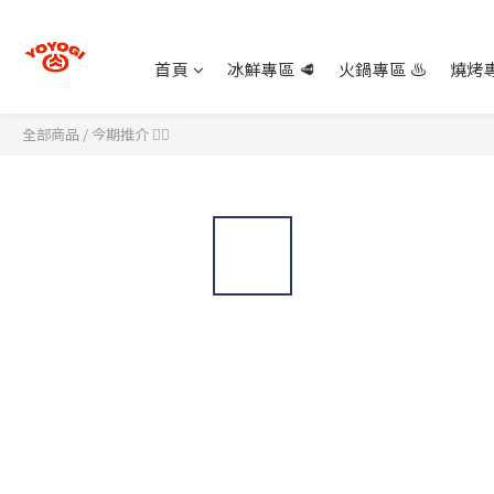
首頁
冰鮮專區 🥩
火鍋專區 ♨️
燒烤專
全部商品
/
今期推介 👍🏻