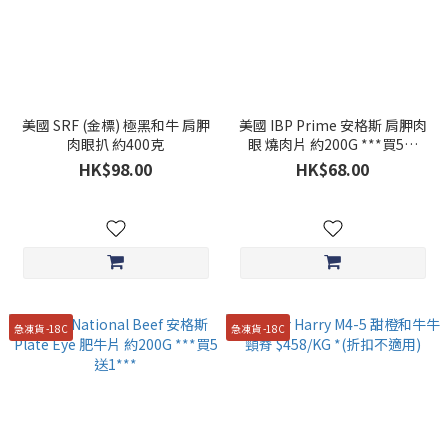
美國 SRF (金標) 極黑和牛 肩胛
美國 IBP Prime 安格斯 肩胛肉
肉眼扒 約400克
眼 燒肉片 約200G ***買5送
1***
HK$98.00
HK$68.00
急凍貨 -18C
急凍貨 -18C