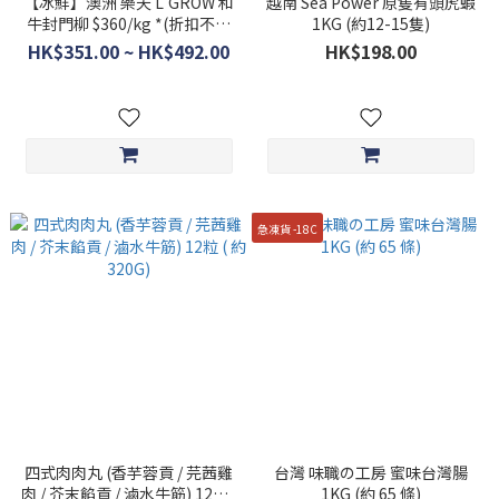
【冰鮮】澳洲 樂天 L'GROW 和
越南 Sea Power 原隻有頭虎蝦
牛封門柳 $360/kg *(折扣不適
1KG (約12-15隻)
用)
HK$351.00 ~ HK$492.00
HK$198.00
急凍貨 -18C
四式肉肉丸 (香芋蓉貢 / 芫茜雞
台灣 味職の工房 蜜味台灣腸
肉 / 芥末餡貢 / 滷水牛筋) 12粒 (
1KG (約 65 條)