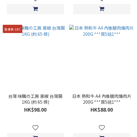
急凍貨 -18C
台灣 味職の工房 黑椒 台灣腸
日本 熟和牛 A4 內後腿肉燒肉片
1KG (約 65 條)
200G ***買5送1***
HK$98.00
HK$88.00