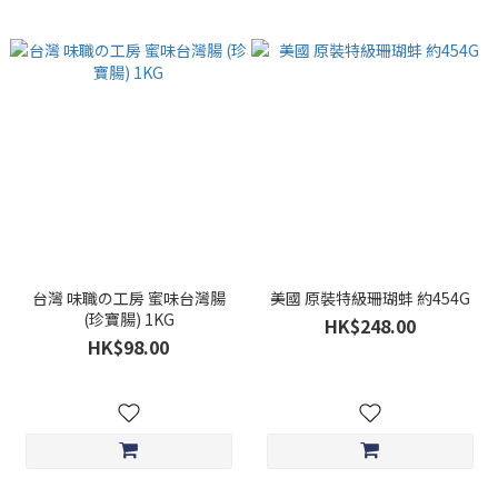
台灣 味職の工房 蜜味台灣腸
美國 原裝特級珊瑚蚌 約454G
(珍寶腸) 1KG
HK$248.00
HK$98.00