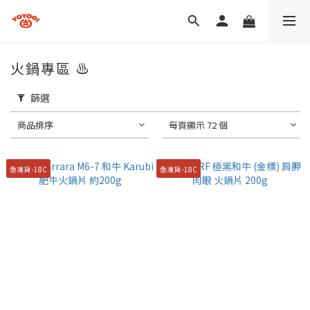
火鍋專區 ♨️
篩選
商品排序
每頁顯示 72 個
急凍貨 -18C
急凍貨 -18C