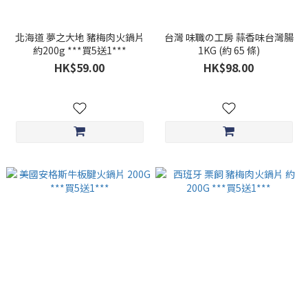
北海道 夢之大地 豬梅肉火鍋片
台灣 味職の工房 蒜香味台灣腸
約200g ***買5送1***
1KG (約 65 條)
HK$59.00
HK$98.00