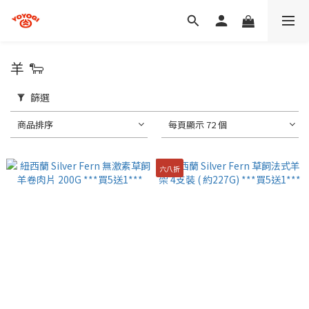
羊 🐑
篩選
商品排序
每頁顯示 72 個
六八折