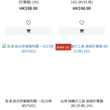
(珍寶腸) 1KG
1KG (約 65 條)
HK$98.00
HK$98.00
急凍貨 -18C
急凍 英式早餐豬肉腸 一包10條
台灣 味職の工房 黑椒珍寶腸
(約750G)
(約 20 條) 1KG