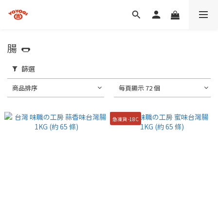
腸 🌭
篩選
商品排序
每頁顯示 72 個
急凍貨 -18C