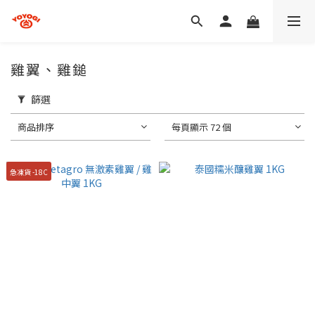
雞翼、雞鎚
篩選
商品排序
每頁顯示 72 個
急凍貨 -18C