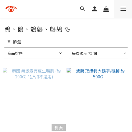
鴨、鵝、鵪鶉、鷓鴣 🦆
篩選
商品排序
每頁顯示 72 個
售完