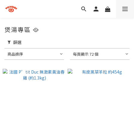
煲湯專區 🥘
篩選
商品排序
每頁顯示 72 個