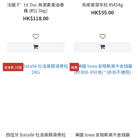
法國 P’tit Duc 無激素黃油春
有皮黑草羊粒 約454g
雞 (約1.3kg)
HK$55.00
HK$118.00
急凍貨 -18度
熱賣
西班牙 Batallé 杜洛黑豚湯骨粒
美國 Iowa 安格斯黑牛金錢展