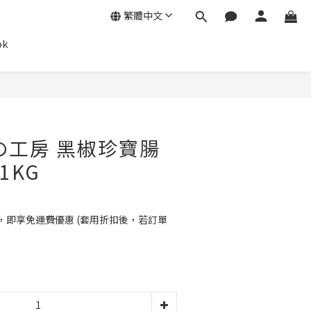
繁體中文
ok
立即購買
の工房 黑椒珍寶腸
 1KG
0，即享免運費優惠 (套用折扣後，若訂單