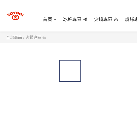
首頁
冰鮮專區 🥩
火鍋專區 ♨️
燒烤專
全部商品
/
火鍋專區 ♨️