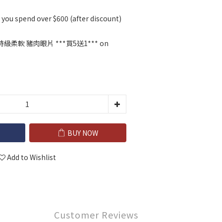
you spend over $600 (after discount)
n 特級柔軟 豬肉眼片 ***買5送1*** on
BUY NOW
Add to Wishlist
Customer Reviews