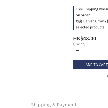
Free Shipping when 
on order
丹麥 Danish Crow
selected products
HK$48.00
Quantity
ADD TO CART
Shipping & Payment