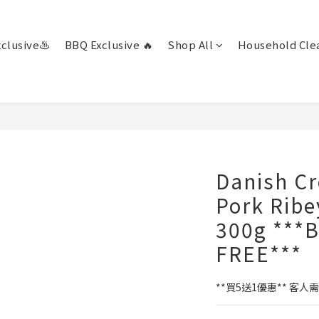
clusive♨️
BBQ Exclusive 🔥
Shop All
Household Clea
Danish Cr
Pork Ribe
300g ***B
FREE***
**買5送1優惠** 客