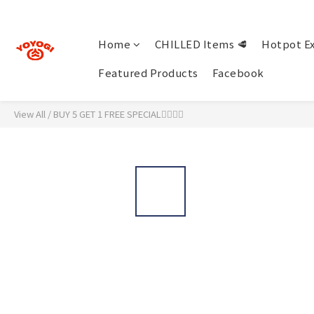
Home
CHILLED Items 🥩
Hotpot Ex
Featured Products
Facebook
View All
/
BUY 5 GET 1 FREE SPECIAL🖐🏻☝🏻