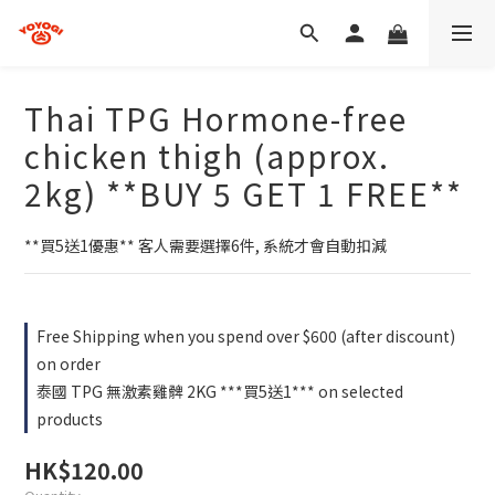
Thai TPG Hormone-free
chicken thigh (approx.
2kg) **BUY 5 GET 1 FREE**
**買5送1優惠** 客人需要選擇6件, 系統才會自動扣減
Free Shipping when you spend over $600 (after discount)
on order
泰國 TPG 無激素雞髀 2KG ***買5送1*** on selected
products
HK$120.00