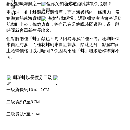
珊
鍋必點嘅海鮮之一
但你又知唔知道佢哋其實係乜嘢？
瑚
兩「蚌」並非蚌類或貝類海產，而是海參體內一條肌肉，俗
蚌 
稱海參筋或海參腸
 海參行動緩慢，遇到獵食者時會將呢條
肌肉吐出來，俾敵人食，等自己有足夠嘅時間逃跑，過一段
時間就會重新生長出來。
但點解兩種「蚌」顏色不同？因為海參品種不同。珊瑚蚌係
來自紅海參，而桂花蚌則來自紅刺參。除此之外，點解市面
上嘅蚌價格可以咁唔同？係因為兩種「蚌」嘅級數標準亦不
同。
 珊瑚蚌以長度分三級 
一級貨長約10至12CM
二級貨約7至9CM
三級貨就5至7CM