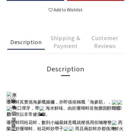
Add to Wishlist
Shipping &
Customer
Description
Payment
Reviews
Description
原
裝
珊瑚蚌其實係海參嘅腸臟，亦即係俗稱嘅「海參筋」，
美
 爽口彈牙，帶
 海水鮮味。由於珊瑚蚌並無膽固醇同脂
國
肪，所以非常健康㗎。
頂
珊瑚蚌同桂花蚌，數到小編最鍾意嘅就梗係用佢哋嚟整
 西
級
蘭花炒珊瑚蚌、桂花蚌炒帶子
 而且兩款蚌亦都係海鮮火