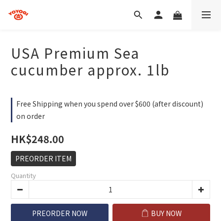
USA Premium Sea
cucumber approx. 1lb
Free Shipping when you spend over $600 (after discount)
on order
HK$248.00
PREORDER ITEM
Quantity
PREORDER NOW
BUY NOW