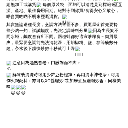
絕無加工或溝貨
 每個原裝袋上面均可以清楚見到標籤來
源、產地、最佳食用日期。絕對令到你買/食得安心又放心，
唔會買咗啲不明來歷嘅溝貨。
其實無論邊種長度，烹調方法都差不多。買返屋企首先要拎
些少灼一灼，試試鹹度，先決定調味料分量
因為生長於不
同水域，鹹度會有所不同。兩種蚌都好適宜炒嚟食～肉質最
爽，最緊要烹調前先洗清乾淨，用胡椒粉、鹽、糖等醃數分
鐘，汆水後下鑊快炒數十秒就可上碟
 注意因為過熟會老，口感韌而不爽。
 解凍後清洗時可用少許豆粉輕捽，再用清水沖乾淨，可用
作火鍋配料，亦可以XO醬爆炒 或 加麻油及雞粉炒香，同樣美
味