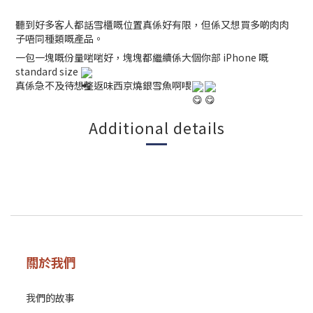
聽到好多客人都話雪櫃嘅位置真係好有限，但係又想買多啲肉肉
子唔同種類嘅產品。
一包一塊嘅份量啱啱好，塊塊都繼續係大個你部 iPhone 嘅
standard size
真係急不及待想整返味西京燒銀雪魚啊喂
Additional details
關於我們
我們的故事