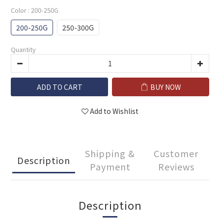
Color
: 200-250G
200-250G
250-300G
Quantity
ADD TO CART
BUY NOW
Add to Wishlist
Shipping &
Customer
Description
Payment
Reviews
Description