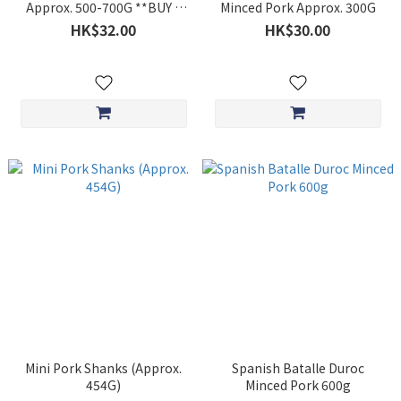
Approx. 500-700G **BUY 5
Minced Pork Approx. 300G
GET 1 FREE**
HK$32.00
HK$30.00
Mini Pork Shanks (Approx.
Spanish Batalle Duroc
454G)
Minced Pork 600g