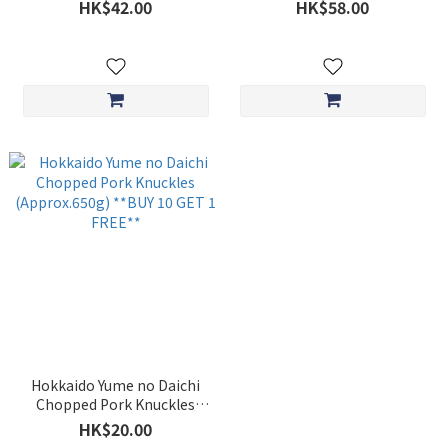
HK$42.00
HK$58.00
Hokkaido Yume no Daichi
Chopped Pork Knuckles
(Approx.650g) **BUY 10 GET
HK$20.00
1 FREE**