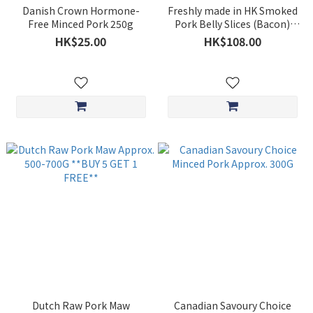
Danish Crown Hormone-
Freshly made in HK Smoked
Free Minced Pork 250g
Pork Belly Slices (Bacon)
Approx. 1KG $108
HK$25.00
HK$108.00
Dutch Raw Pork Maw
Canadian Savoury Choice