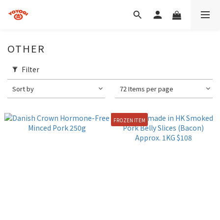
OTHER
Filter
Sort by
72 Items per page
FROZEN ITEM