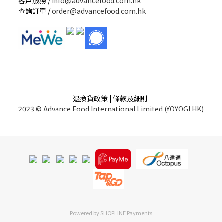
客戶服務 /
info@advancefood.com.hk
查詢訂單 /
order@advancefood.com.hk
退換貨政策 | 條款及細則
2023 © Advance Food International Limited (YOYOGI HK)
Powered by
SHOPLINE Payments