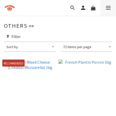
OTHERS 👀
Filter
Sort by
72 Items per page
RECOMMENDED