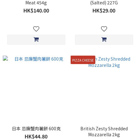
Meat 454g
(Salted) 227G
HK$140.00
HK$29.00
PIZZA CHEESE
日本 忌廉蟹肉薯餅 600克
British Zesty Shredded
Mozzarella 2kg
HK$44.80