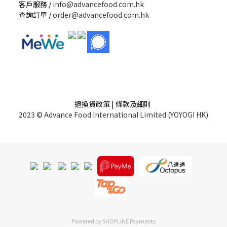
客戶服務 /
info@advancefood.com.hk
查詢訂單 /
order@advancefood.com.hk
退換貨政策 | 條款及細則
2023 © Advance Food International Limited (YOYOGI HK)
Powered by
SHOPLINE Payments