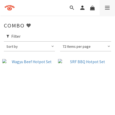
COMBO 🧡
Filter
Sort by
72 Items per page